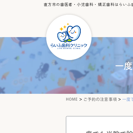
直方市の歯医者・小児歯科・矯正歯科はらいふ
一度
>
>
HOME
ご予約の注意事項
一度