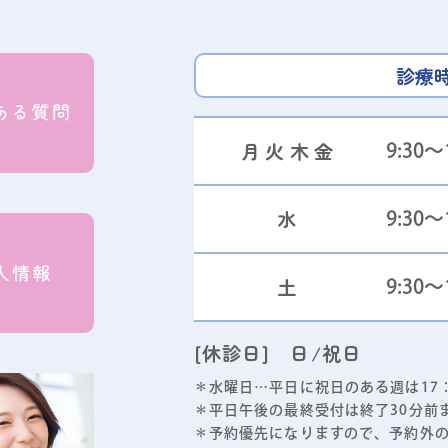
診療
月火木金
9:30～1
水
9:30～1
土
9:30～
[休診日] 日/祝日
＊水曜日…平日に祝日のある週は17：
＊平日午後の最終受付は終了30分前
＊予約優先になりますので、予約外