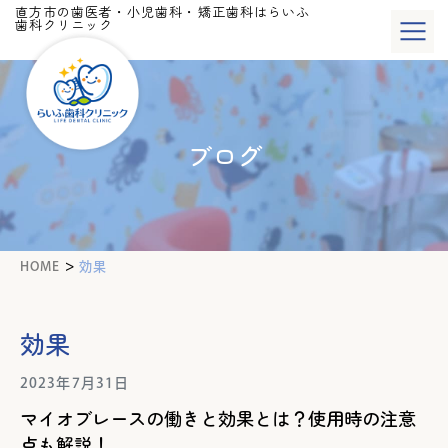
直方市の歯医者・小児歯科・矯正歯科はらいふ
歯科クリニック
ブログ
>
HOME
効果
効果
2023年7月31日
マイオブレースの働きと効果とは？使用時の注意
点も解説！