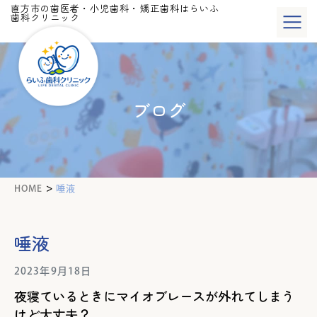
直方市の歯医者・小児歯科・矯正歯科はらいふ
歯科クリニック
ブログ
>
HOME
唾液
唾液
2023年9月18日
夜寝ているときにマイオブレースが外れてしまう
けど大丈夫？