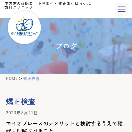
直方市の歯医者・小児歯科・矯正歯科はらいふ
歯科クリニック
ブログ
>
HOME
矯正検査
矯正検査
2023年8月21日
マイオブレースのデメリットと検討するうえで確
認・理解すべきこと