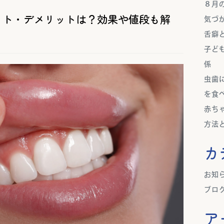
８月
ット・デメリットは？効果や値段も解
気づ
舌癖
子ど
係
虫歯
を食
赤ち
方法
カ
お知
ブロ
ア