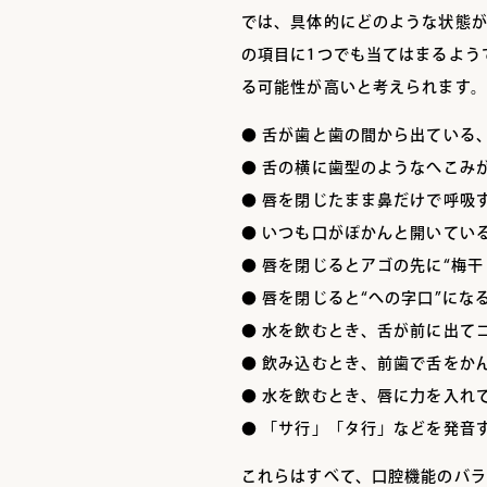
では、具体的にどのような状態
の項目に1つでも当てはまるよう
る可能性が高いと考えられます。
● 舌が歯と歯の間から出ている
● 舌の横に歯型のようなへこみ
● 唇を閉じたまま鼻だけで呼吸
● いつも口がぽかんと開いてい
● 唇を閉じるとアゴの先に“梅
● 唇を閉じると“への字口”にな
● 水を飲むとき、舌が前に出て
● 飲み込むとき、前歯で舌をか
● 水を飲むとき、唇に力を入れ
● 「サ行」「タ行」などを発音す
これらはすべて、口腔機能のバ