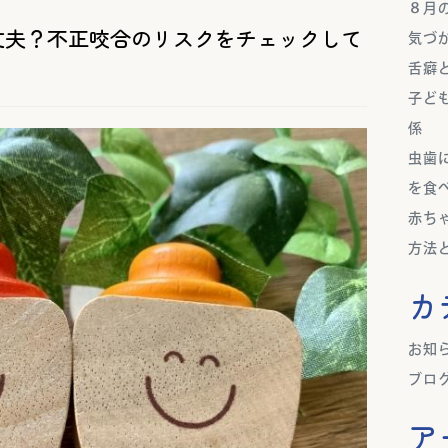
８月
丈夫？不正咬合のリスクをチェックして
気づ
舌癖
子ど
係
虫歯
を食
赤ち
方法
カ
お知
ブロ
ア