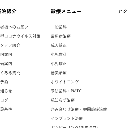
医院紹介
診療メニュー
アク
患者様へのお願い
一般歯科
新型コロナウイルス対策
歯周病治療
スタッフ紹介
成人矯正
院内案内
小児歯科
設備案内
小児矯正
よくある質問
審美治療
ご予約
ホワイトニング
お知らせ
予防歯科・PMTC
ブログ
親知らず治療
施設基準
かみ合わせ治療・顎関節症治療
インプラント治療
ガムピーリング(歯肉漂白)