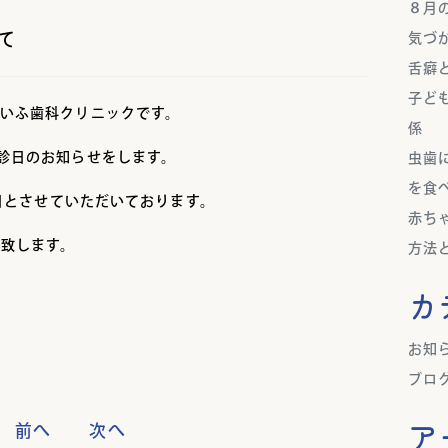
８月
て
気づ
舌癖
子ど
いふ歯科クリニックです。
係
診日のお知らせをします。
虫歯
を食
診日とさせていただいております。
赤ち
い致します。
方法
カ
お知
ブロ
ア
前へ
次へ