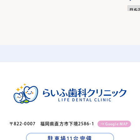
ア
ー
カ
イ
ブ
〒822-0007 福岡県直方市下境2586-1
→ Google MAP
駐車場11台完備